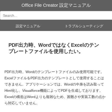
Office File Creator 設定マニュアル
設定マニュアル
トラブルシューティング
PDF出力時、WordではなくExcelのテン
プレートファイルを使用したい。
PDF出力時、
Word
のテンプレートファイルのみ使用可能です。
Excel
ファイルを
PDF
出力のテンプレートとして使用することは
できません。アプリケーションでは、
Word
の中身を読み取って
Html
化し、
Visualforce
機能によって
PDF
を生成しております。
Excel
の構造は
Word
よりも複雑なため、困難さや実装工数の点か
ら対応していません。