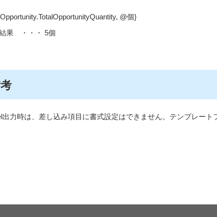
{!Opportunity.TotalOpportunityQuantity, @
個
}
結果 ・・・
5
個
備考
l
出力時は、差し込み項目に書式設定はできません。テンプレート