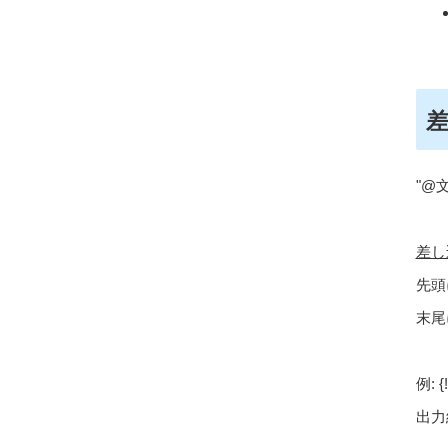
"@
差し
先頭
末尾
例
: 
出