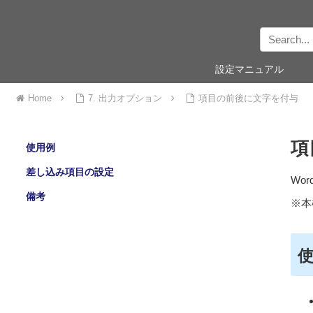
設定マニュアル
Home
7. 出力オプション
項目の前後に文字を付与
項
使用例
差し込み項目の設定
Wor
備考
※本