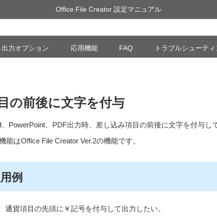
Office File Creator 設定マニュアル
出力オプション
応用機能
FAQ
トラブルシューティ
目の前後に文字を付与
d
、
PowerPoint
、
PDF
出力時、差し込み項目の前後に文字を付与し
機能は
Office File Creator Ver.2
の機能です。
使用例
通貨項目の先頭に￥記号を付与して出力したい。