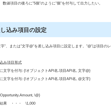
数値項目の後ろに
"5
個
"
のように
"
個
"
を付与して出力したい。
差し込み項目の設定
文字
"
、または
"
文字
@"
を差し込み項目に設定します。
"@"
は項目のレ
込み項目形式
に文字を付与
: {!
オブジェクト
API
名
.
項目
API
名
,
文字
@}
に文字を付与
: {!
オブジェクト
API
名
.
項目
API
名
, @
文字
}
{!Opportunity.Amount, \@}
力結果 ・・・
\1,000