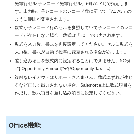
先頭行セル
:
子レコード先頭行セル」
(
例
:A1:A1)
で指定しま
す。出力時、子レコードのレコード数に応じて「
A1:A3
」の
ように範囲が変更されます。
数式が子レコード行のセルを参照していて子レコードのレコ
ードが存在しない場合、数式は「
=0
」で出力されます。
数式を入力後、書式を再度設定してください。セルに数式を
入力後、書式が自動で標準に変更される場合があります。
差し込み項目を数式内に設定することはできません。
NG
例
:
="{!Opportunity.Amount}"+"{!Opportunity.Tax__c}"
複雑なレイアウトはサポートされません。数式にずれが生じ
るなど正しく出力されない場合、
Salesforce
上に数式項目を
作成し、数式項目を差し込み項目に設定してください。
Office機能