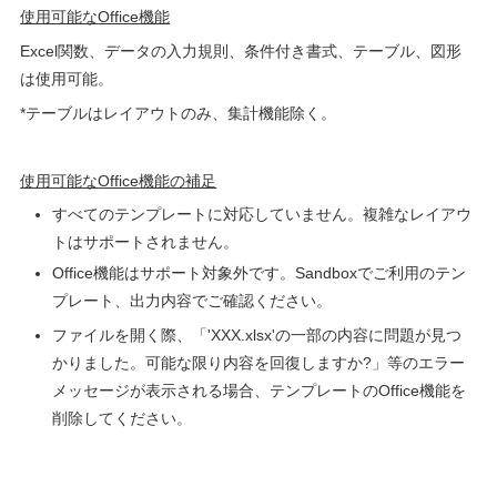
使用可能な
Office
機能
Excel
関数、データの入力規則、条件付き書式、テーブル、図形
は使用可能。
*
テーブルはレイアウトのみ、集計機能除く。
使用可能な
Office
機能の補足
すべてのテンプレートに対応していません。複雑なレイアウ
トはサポートされません。
Office
機能はサポート対象外です。
Sandbox
でご利用のテン
プレート、出力内容でご確認ください。
ファイルを開く際、「
'XXX.xlsx'
の一部の内容に問題が見つ
かりました。可能な限り内容を回復しますか
?
」等のエラー
メッセージが表示される場合、テンプレートの
Office
機能を
削除してください。