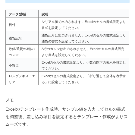
データ型
/
値
説明
シリアル値で出力されます。
Excel
のセルの書式設定より
日付
書式を設定してください。
通貨記号は出力されません。
Excel
のセルの書式設定より
通貨記号
通貨の書式を設定してください。
数値
/
通貨の
3
桁の
3桁のカンマは出力されません。
Excel
のセルの書式設定
カンマ
より書式を設定してください。
Excelのセルの書式設定より、小数点以下の表示を設定し
小数点
てください。
ロングテキストエ
Excelのセルの書式設定より、「折り返して全体を表示す
リア
る」に設定してください。
メモ
Excelのテンプレート作成時、サンプル値を入力してセルの書式
を調整後、差し込み項目を設定するとテンプレート作成がよりス
ムーズです。