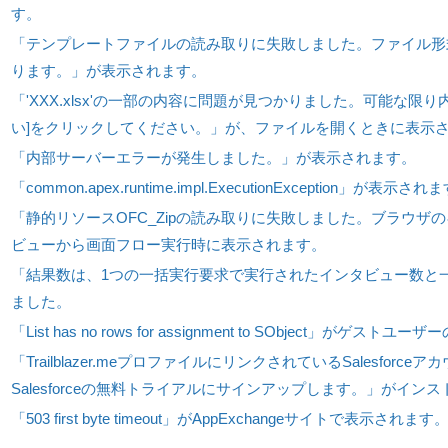
す。
「テンプレートファイルの読み取りに失敗しました。ファイル形
ります。」が表示されます。
「'XXX.xlsx'の一部の内容に問題が見つかりました。可能な限
い]をクリックしてください。」が、ファイルを開くときに表示
「内部サーバーエラーが発生しました。」が表示されます。
「common.apex.runtime.impl.ExecutionException」が表示され
「静的リソースOFC_Zipの読み取りに失敗しました。ブラウ
ビューから画面フロー実行時に表示されます。
「結果数は、1つの一括実行要求で実行されたインタビュー数と
ました。
「List has no rows for assignment to SObject」
「Trailblazer.meプロファイルにリンクされているSales
Salesforceの無料トライアルにサインアップします。」がイ
「503 first byte timeout」がAppExchangeサイトで表示されます